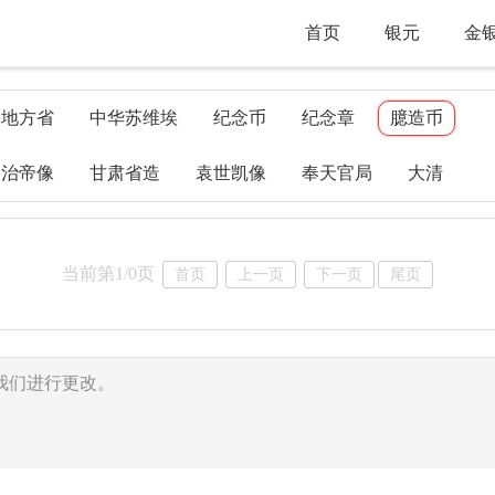
首页
银元
金
地方省
中华苏维埃
纪念币
纪念章
臆造币
同治帝像
甘肃省造
袁世凯像
奉天官局
大清
当前第1/0页
首页
上一页
下一页
尾页
我们进行更改。