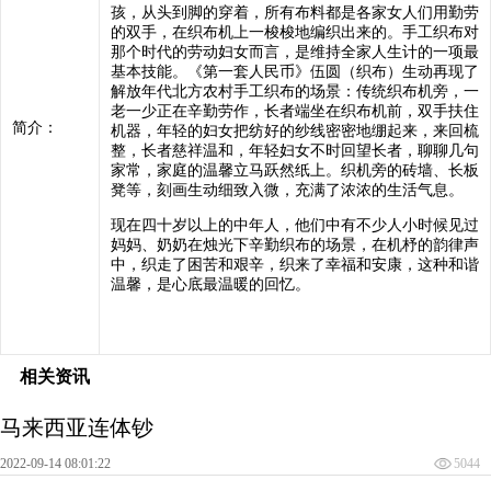
孩，从头到脚的穿着，所有布料都是各家女人们用勤劳
的双手，在织布机上一梭梭地编织出来的。手工织布对
那个时代的劳动妇女而言，是维持全家人生计的一项最
基本技能。《第一套人民币》伍圆（织布）生动再现了
解放年代北方农村手工织布的场景：传统织布机旁，一
老一少正在辛勤劳作，长者端坐在织布机前，双手扶住
简介：
机器，年轻的妇女把纺好的纱线密密地绷起来，来回梳
整，长者慈祥温和，年轻妇女不时回望长者，聊聊几句
家常，家庭的温馨立马跃然纸上。织机旁的砖墙、长板
凳等，刻画生动细致入微，充满了浓浓的生活气息。
现在四十岁以上的中年人，他们中有不少人小时候见过
妈妈、奶奶在烛光下辛勤织布的场景，在机杼的韵律声
中，织走了困苦和艰辛，织来了幸福和安康，这种和谐
温馨，是心底最温暖的回忆。
相关资讯
马来西亚连体钞
2022-09-14 08:01:22
5044